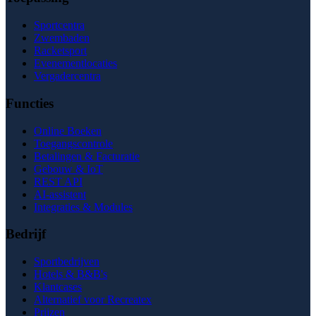
Sportcentra
Zwembaden
Racketsport
Evenementlocaties
Vergadercentra
Functies
Online Boeken
Toegangscontrole
Betalingen & Facturatie
Gebouw & IoT
REST API
AI-assistent
Integraties & Modules
Bedrijf
Sportbedrijven
Hotels & B&B's
Klantcases
Alternatief voor Recreatex
Prijzen