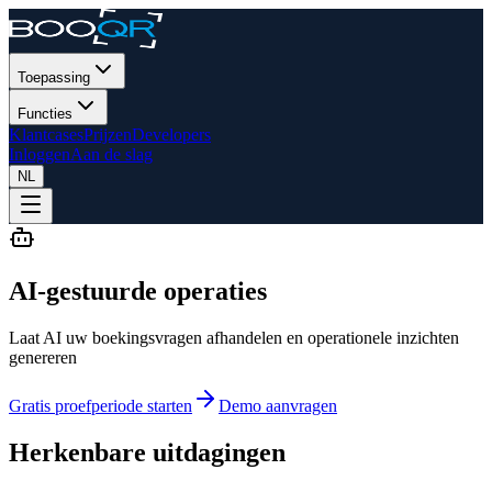
Toepassing
Functies
Klantcases
Prijzen
Developers
Inloggen
Aan de slag
NL
AI-gestuurde operaties
Laat AI uw boekingsvragen afhandelen en operationele inzichten
genereren
Gratis proefperiode starten
Demo aanvragen
Herkenbare uitdagingen