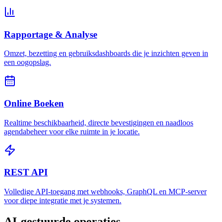
Rapportage & Analyse
Omzet, bezetting en gebruiksdashboards die je inzichten geven in
een oogopslag.
Online Boeken
Realtime beschikbaarheid, directe bevestigingen en naadloos
agendabeheer voor elke ruimte in je locatie.
REST API
Volledige API-toegang met webhooks, GraphQL en MCP-server
voor diepe integratie met je systemen.
AI-gestuurde operaties