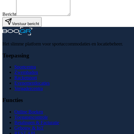
Bericht
Verstuur bericht
Het slimme platform voor sportaccommodaties en locatiebeheer.
Toepassing
Sportcentra
Zwembaden
Racketsport
Evenementlocaties
Vergadercentra
Functies
Online Boeken
Toegangscontrole
Betalingen & Facturatie
Gebouw & IoT
REST API