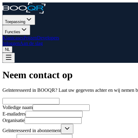
Toepassing
Functies
Klantcases
Prijzen
Developers
Inloggen
Aan de slag
NL
Neem contact op
Geïnteresseerd in BOOQR? Laat uw gegevens achter en wij nemen bi
Volledige naam
E-mailadres
Organisatie
Geïnteresseerd in abonnement