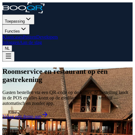
Toepassing
Functies
Klantcases
Prijzen
Developers
Inloggen
Aan de slag
NL
Roomservice en restaurant op één
gastrekening
Gasten bestellen via een QR-code op de kamer, de bestelling landt
in de POS en alles komt op de eindfactuur van het verblijf —
automatisch en zonder app.
Vraag een demo aan