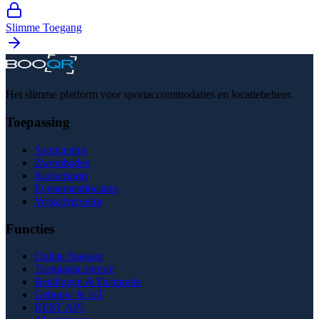
Slimme Toegang
Het slimme platform voor sportaccommodaties en locatiebeheer.
Toepassing
Sportcentra
Zwembaden
Racketsport
Evenementlocaties
Vergadercentra
Functies
Online Boeken
Toegangscontrole
Betalingen & Facturatie
Gebouw & IoT
REST API