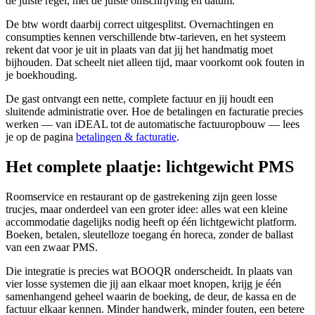
de juiste regel, met de juiste omschrijving en datum.
De btw wordt daarbij correct uitgesplitst. Overnachtingen en
consumpties kennen verschillende btw-tarieven, en het systeem
rekent dat voor je uit in plaats van dat jij het handmatig moet
bijhouden. Dat scheelt niet alleen tijd, maar voorkomt ook fouten in
je boekhouding.
De gast ontvangt een nette, complete factuur en jij houdt een
sluitende administratie over. Hoe de betalingen en facturatie precies
werken — van iDEAL tot de automatische factuuropbouw — lees
je op de pagina
betalingen & facturatie
.
Het complete plaatje: lichtgewicht PMS
Roomservice en restaurant op de gastrekening zijn geen losse
trucjes, maar onderdeel van een groter idee: alles wat een kleine
accommodatie dagelijks nodig heeft op één lichtgewicht platform.
Boeken, betalen, sleutelloze toegang én horeca, zonder de ballast
van een zwaar PMS.
Die integratie is precies wat BOOQR onderscheidt. In plaats van
vier losse systemen die jij aan elkaar moet knopen, krijg je één
samenhangend geheel waarin de boeking, de deur, de kassa en de
factuur elkaar kennen. Minder handwerk, minder fouten, een betere