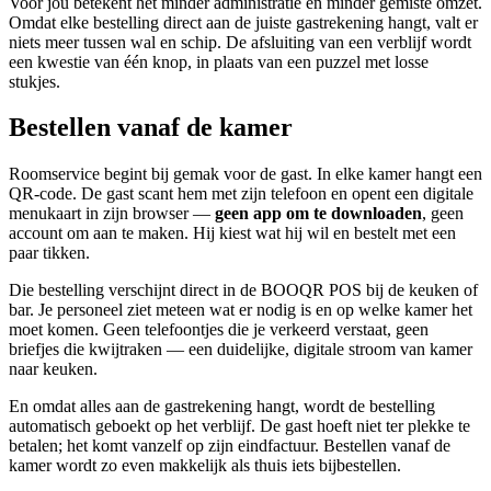
Voor jou betekent het minder administratie en minder gemiste omzet.
Omdat elke bestelling direct aan de juiste gastrekening hangt, valt er
niets meer tussen wal en schip. De afsluiting van een verblijf wordt
een kwestie van één knop, in plaats van een puzzel met losse
stukjes.
Bestellen vanaf de kamer
Roomservice begint bij gemak voor de gast. In elke kamer hangt een
QR-code. De gast scant hem met zijn telefoon en opent een digitale
menukaart in zijn browser —
geen app om te downloaden
, geen
account om aan te maken. Hij kiest wat hij wil en bestelt met een
paar tikken.
Die bestelling verschijnt direct in de BOOQR POS bij de keuken of
bar. Je personeel ziet meteen wat er nodig is en op welke kamer het
moet komen. Geen telefoontjes die je verkeerd verstaat, geen
briefjes die kwijtraken — een duidelijke, digitale stroom van kamer
naar keuken.
En omdat alles aan de gastrekening hangt, wordt de bestelling
automatisch geboekt op het verblijf. De gast hoeft niet ter plekke te
betalen; het komt vanzelf op zijn eindfactuur. Bestellen vanaf de
kamer wordt zo even makkelijk als thuis iets bijbestellen.