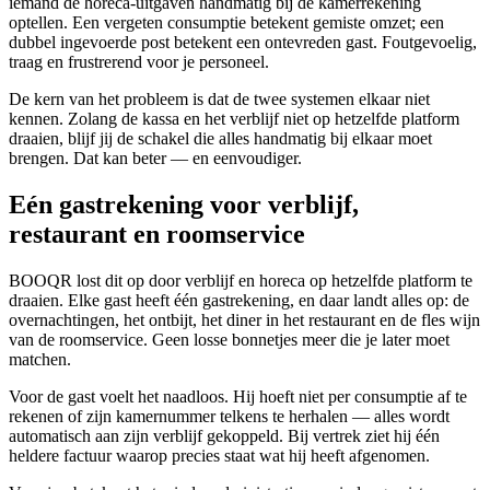
iemand de horeca-uitgaven handmatig bij de kamerrekening
optellen. Een vergeten consumptie betekent gemiste omzet; een
dubbel ingevoerde post betekent een ontevreden gast. Foutgevoelig,
traag en frustrerend voor je personeel.
De kern van het probleem is dat de twee systemen elkaar niet
kennen. Zolang de kassa en het verblijf niet op hetzelfde platform
draaien, blijf jij de schakel die alles handmatig bij elkaar moet
brengen. Dat kan beter — en eenvoudiger.
Eén gastrekening voor verblijf,
restaurant en roomservice
BOOQR lost dit op door verblijf en horeca op hetzelfde platform te
draaien. Elke gast heeft één gastrekening, en daar landt alles op: de
overnachtingen, het ontbijt, het diner in het restaurant en de fles wijn
van de roomservice. Geen losse bonnetjes meer die je later moet
matchen.
Voor de gast voelt het naadloos. Hij hoeft niet per consumptie af te
rekenen of zijn kamernummer telkens te herhalen — alles wordt
automatisch aan zijn verblijf gekoppeld. Bij vertrek ziet hij één
heldere factuur waarop precies staat wat hij heeft afgenomen.