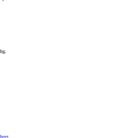
ig.
eheer
.