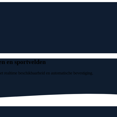
en en sportvelden
t realtime beschikbaarheid en automatische bevestiging.