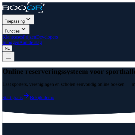
Toepassing
Functies
Klantcases
Prijzen
Developers
Inloggen
Aan de slag
NL
Online reserveringssysteem voor sporthall
Laat sporters, verenigingen en scholen eenvoudig online boeken — me
Start gratis
Bekijk demo