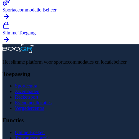
Sportaccommodatie Beheer
Slimme Toegang
Het slimme platform voor sportaccommodaties en locatiebeheer.
Toepassing
Sportcentra
Zwembaden
Racketsport
Evenementlocaties
Vergadercentra
Functies
Online Boeken
Toegangscontrole