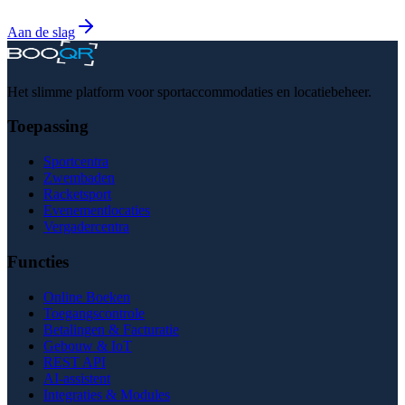
Aan de slag
Het slimme platform voor sportaccommodaties en locatiebeheer.
Toepassing
Sportcentra
Zwembaden
Racketsport
Evenementlocaties
Vergadercentra
Functies
Online Boeken
Toegangscontrole
Betalingen & Facturatie
Gebouw & IoT
REST API
AI-assistent
Integraties & Modules