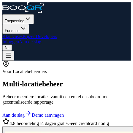
Toepassing
Functies
Klantcases
Prijzen
Developers
Inloggen
Aan de slag
NL
Voor Locatiebeheerders
Multi-locatiebeheer
Beheer meerdere locaties vanuit een enkel dashboard met
gecentraliseerde rapportage.
Aan de slag
Demo aanvragen
4.8 beoordeling
14 dagen gratis
Geen creditcard nodig