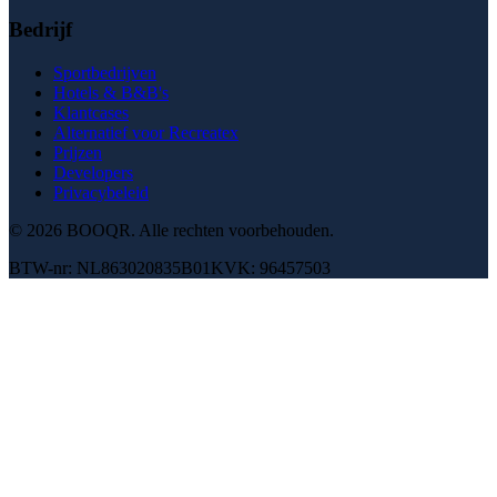
Bedrijf
Sportbedrijven
Hotels & B&B's
Klantcases
Alternatief voor Recreatex
Prijzen
Developers
Privacybeleid
© 2026 BOOQR.
Alle rechten voorbehouden.
BTW-nr: NL863020835B01
KVK: 96457503