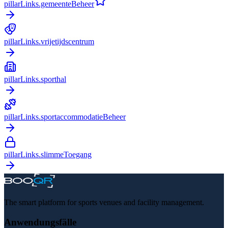
pillarLinks.gemeenteBeheer
pillarLinks.vrijetijdscentrum
pillarLinks.sporthal
pillarLinks.sportaccommodatieBeheer
pillarLinks.slimmeToegang
The smart platform for sports venues and facility management.
Anwendungsfälle