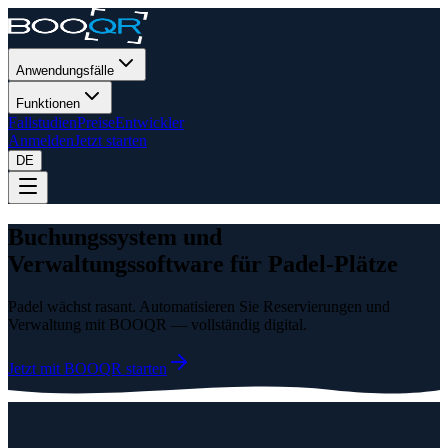
Anwendungsfälle
Funktionen
Fallstudien
Preise
Entwickler
Anmelden
Jetzt starten
DE
Buchungssystem und
Verwaltungssoftware für Padel-Plätze
Padel wächst rasant. Automatisieren Sie Reservierungen und
Verwaltung mit BOOQR — vollständig digital.
Jetzt mit BOOQR starten